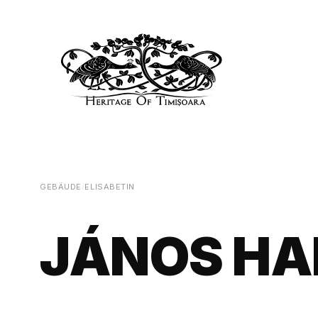
GEBÄUDE
/
ELISABETIN
JÁNOS HA