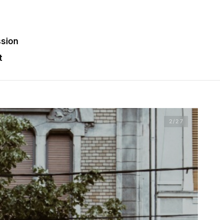
sion
t
2
/27