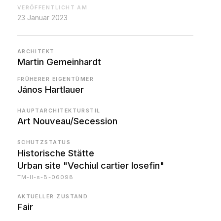
VERÖFFENTLICHT AM
23 Januar 2023
ARCHITEKT
Martin Gemeinhardt
FRÜHERER EIGENTÜMER
János Hartlauer
HAUPTARCHITEKTURSTIL
Art Nouveau/Secession
SCHUTZSTATUS
Historische Stätte
Urban site "Vechiul cartier Iosefin"
TM-II-s-B-06098
AKTUELLER ZUSTAND
Fair