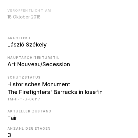
VERÖFFENTLICHT AM
18 Oktober 2018
ARCHITEKT
László Székely
HAUPTARCHITEKTURSTIL
Art Nouveau/Secession
SCHUTZSTATUS
Historisches Monument
The Firefighters' Barracks in Iosefin
TM-II-m-B-06117
AKTUELLER ZUSTAND
Fair
ANZAHL DER ETAGEN
3