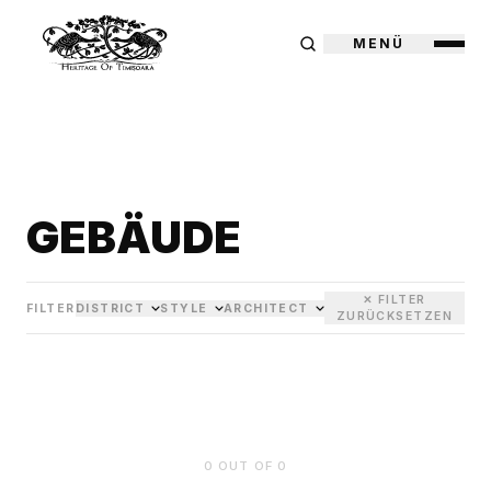
MENÜ
GEBÄUDE
✕ FILTER
FILTER
DISTRICT
STYLE
ARCHITECT
ZURÜCKSETZEN
0
OUT OF
0