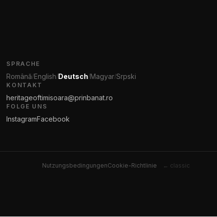
SPRACHE
Română
English
Deutsch
Magyar
Srpski
/
/
/
/
KONTAKT
heritageoftimisoara@prinbanat.ro
FOLGE UNS
Instagram
Facebook
Nutzungsbedingungen
Cookie-Richtlinie
← classic