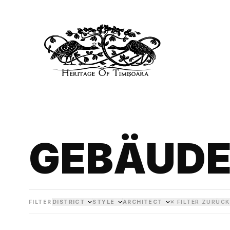
GEBÄUD
FILTER
DISTRICT
STYLE
ARCHITECT
✕ FILTER ZURÜC