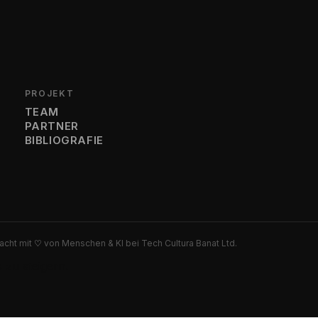
PROJEKT
TEAM
PARTNER
BIBLIOGRAFIE
cht mit
♡
von Menschen & KI bei Tech Cultura Banat Ltd.
 zu steigern.