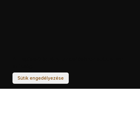
A megfelelő élmény biztosításához sütikre van
szükség.
Sütik engedélyezése