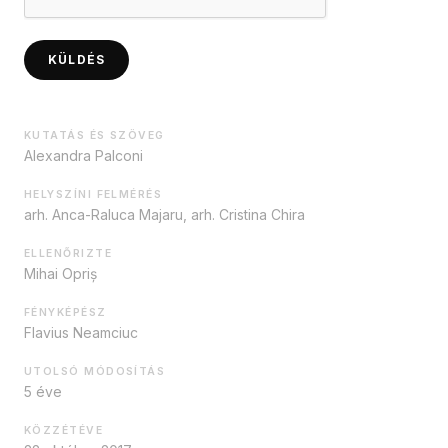
KÜLDÉS
KUTATÁS ÉS SZÖVEG
Alexandra Palconi
HELYSZÍNI FELMÉRÉS
arh. Anca-Raluca Majaru, arh. Cristina Chira
ELLENŐRIZTE
Mihai Opriș
FÉNYKÉPÉSZ
Flavius Neamciuc
UTOLSÓ MÓDOSÍTÁS
5 éve
KÖZZÉTÉVE