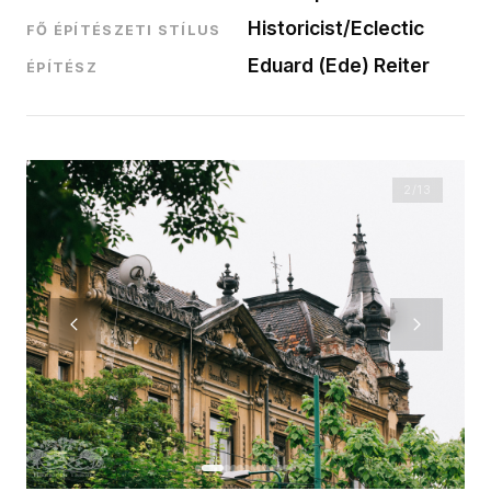
Historicist/Eclectic
FŐ ÉPÍTÉSZETI STÍLUS
Eduard (Ede) Reiter
ÉPÍTÉSZ
2
/13