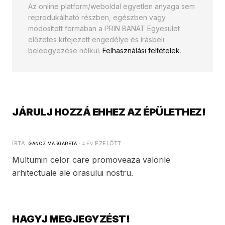
Az online platform/weboldal egyetlen anyaga sem
reprodukálható részben, egészben vagy
módosított formában a PRIN BANAT Egyesület
előzetes kifejezett engedélye és írásbeli
beleegyezése nélkül.
Felhasználási feltételek
.
JÁRULJ HOZZÁ EHHEZ AZ ÉPÜLETHEZ!
ÍRTA:
·
EZELŐTT
GANCZ MARGARETA
4 ÉV
Multumiri celor care promoveaza valorile
arhitectuale ale orasului nostru.
HAGYJ MEGJEGYZÉST!