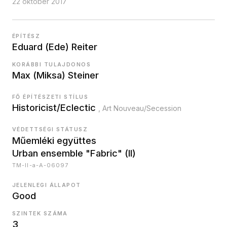
22 október 2017
ÉPÍTÉSZ
Eduard (Ede) Reiter
KORÁBBI TULAJDONOS
Max (Miksa) Steiner
FŐ ÉPÍTÉSZETI STÍLUS
Historicist/Eclectic
, Art Nouveau/Secession
VÉDETTSÉGI STÁTUSZ
Műemléki együttes
Urban ensemble "Fabric" (II)
TM-II-a-A-06097
JELENLEGI ÁLLAPOT
Good
SZINTEK SZÁMA
3