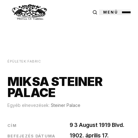
MENÜ
ÉPÜLETEK
/
FABRIC
MIKSA STEINER
PALACE
Egyéb elnevezések:
Steiner Palace
9 3 August 1919 Blvd.
CÍM
1902. április 17.
BEFEJEZÉS DÁTUMA