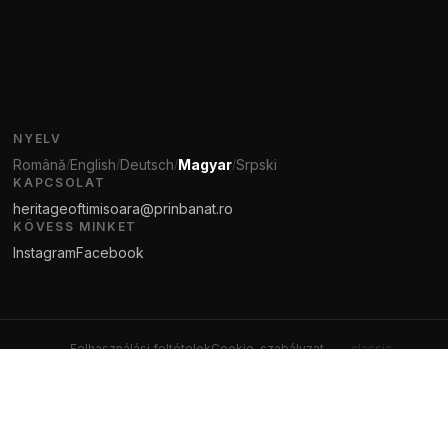
NYELV
Română
English
Deutsch
Magyar
Srpski
/
/
/
/
KAPCSOLAT
heritageoftimisoara@prinbanat.ro
KÖVESS MINKET
Instagram
Facebook
Felhasználási feltételek
Cookie-szabályzat
← classic