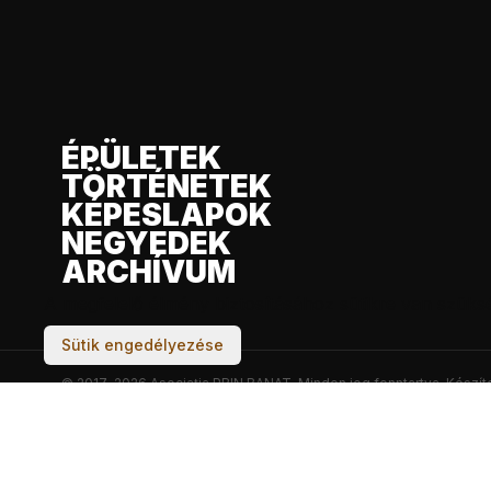
ÉPÜLETEK
TÖRTÉNETEK
KÉPESLAPOK
NEGYEDEK
ARCHÍVUM
A megfelelő élmény biztosításához sütikre van szüks
Sütik engedélyezése
© 2017–2026 Asociația PRIN BANAT. Minden jog fenntartva.
Készít