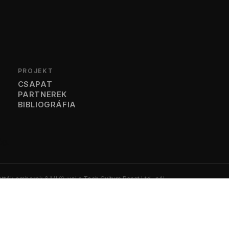
PROJEKT
CSAPAT
PARTNEREK
BIBLIOGRÁFIA
ég.
ették emberek & MI
♡
-vel a Tech Cultura Banat Ltd.-nél.