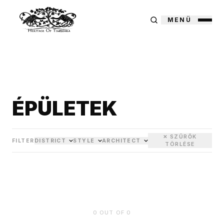
MENÜ
ÉPÜLETEK
✕ SZŰRŐK
FILTER
DISTRICT
STYLE
ARCHITECT
TÖRLÉSE
0
OUT OF
0