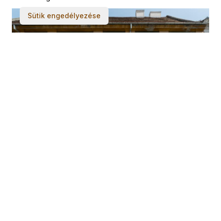
Sütik engedélyezése
CETATE / FLORIMUND MERCY STR.
THE IMPERIAL CAMERAL HOUSE
6
OUT OF
14
LOAD MORE