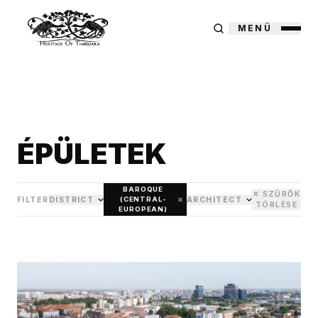
MENÜ
ÉPÜLETEK
BAROQUE
✕ SZŰRŐK
×
FILTER
DISTRICT
ARCHITECT
(CENTRAL-
TÖRLÉSE
EUROPEAN)