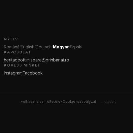
NYELV
Română
English
Deutsch
Magyar
Srpski
/
/
/
/
KAPCSOLAT
heritageoftimisoara@prinbanat.ro
KÖVESS MINKET
Instagram
Facebook
Felhasználási feltételek
Cookie-szabályzat
← classic