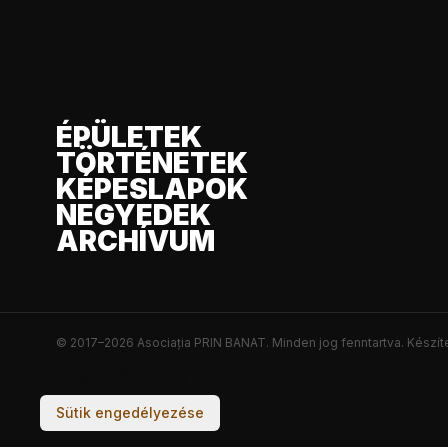
ÉPÜLETEK
TÖRTÉNETEK
KÉPESLAPOK
NEGYEDEK
ARCHÍVUM
© 2017–2026 Asociația PRIN BANAT. Minden jog fenntartva.
Készít
A megfelelő élmény biztosításához sütikre van szüks
Sütik engedélyezése