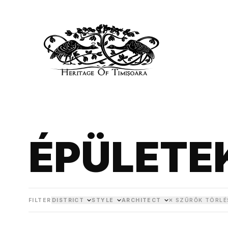
ÉPÜLETE
FILTER
DISTRICT
STYLE
ARCHITECT
✕ SZŰRŐK TÖRLÉ