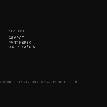
PROJEKT
CSAPAT
PARTNEREK
BIBLIOGRÁFIA
ették emberek & MI
♡
-vel a Tech Cultura Banat Ltd.-nél.
ég.