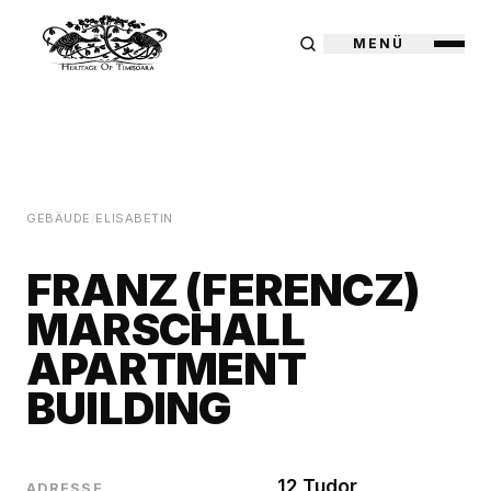
MENÜ
GEBÄUDE
/
ELISABETIN
FRANZ (FERENCZ)
MARSCHALL
APARTMENT
BUILDING
12 Tudor
ADRESSE