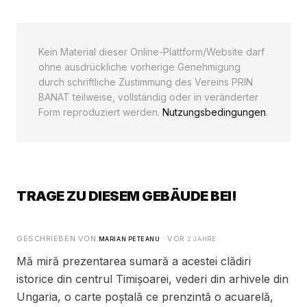
Kein Material dieser Online-Plattform/Website darf
ohne ausdrückliche vorherige Genehmigung
durch schriftliche Zustimmung des Vereins PRIN
BANAT teilweise, vollständig oder in veränderter
Form reproduziert werden.
Nutzungsbedingungen
.
TRAGE ZU DIESEM GEBÄUDE BEI!
GESCHRIEBEN VON
· VOR
MARIAN PETEANU
2 JAHRE
Mă miră prezentarea sumară a acestei clădiri
istorice din centrul Timișoarei, vederi din arhivele din
Ungaria, o carte poștală ce prenzintă o acuarelă,