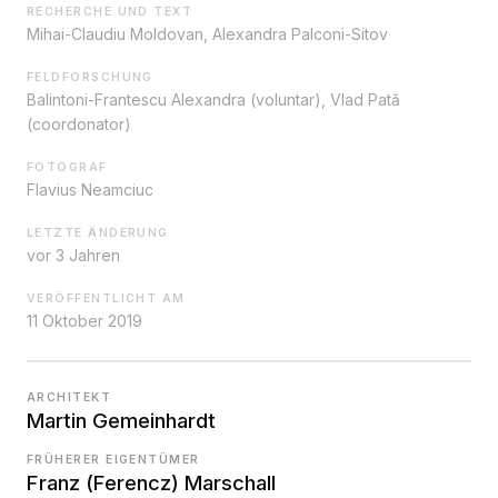
RECHERCHE UND TEXT
Mihai-Claudiu Moldovan, Alexandra Palconi-Sitov
FELDFORSCHUNG
Balintoni-Frantescu Alexandra (voluntar), Vlad Pată
(coordonator)
FOTOGRAF
Flavius Neamciuc
LETZTE ÄNDERUNG
vor 3 Jahren
VERÖFFENTLICHT AM
11 Oktober 2019
ARCHITEKT
Martin Gemeinhardt
FRÜHERER EIGENTÜMER
Franz (Ferencz) Marschall