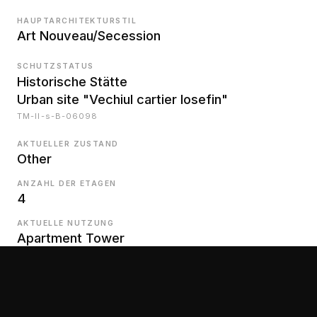
HAUPTARCHITEKTURSTIL
Art Nouveau/Secession
SCHUTZSTATUS
Historische Stätte
Urban site "Vechiul cartier Iosefin"
TM-II-s-B-06098
AKTUELLER ZUSTAND
Other
ANZAHL DER ETAGEN
4
AKTUELLE NUTZUNG
Apartment Tower