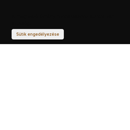
A megfelelő élmény biztosításához sütikre van
szükség.
Sütik engedélyezése
ÉPÜLETEK
TÖRTÉNETEK
KÉPESLAPOK
NEGYEDEK
ARCHÍVUM
PROJEKT
CSAPAT