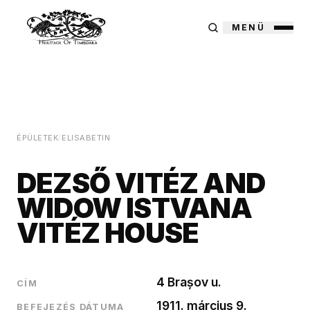
MENÜ
ÉPÜLETEK
/
ELISABETIN
DEZSŐ VITÉZ AND
WIDOW ISTVANA
VITÉZ HOUSE
4 Brașov u.
CÍM
1911. március 9.
BEFEJEZÉS DÁTUMA