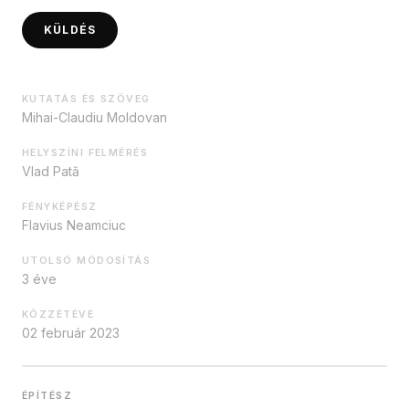
KÜLDÉS
KUTATÁS ÉS SZÖVEG
Mihai-Claudiu Moldovan
HELYSZÍNI FELMÉRÉS
Vlad Pată
FÉNYKÉPÉSZ
Flavius Neamciuc
UTOLSÓ MÓDOSÍTÁS
3 éve
KÖZZÉTÉVE
02 február 2023
ÉPÍTÉSZ