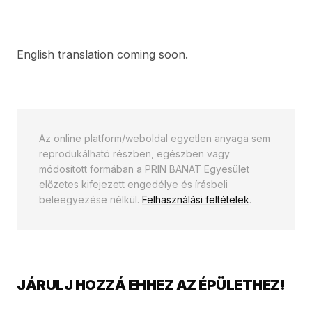
English translation coming soon.
Az online platform/weboldal egyetlen anyaga sem
reprodukálható részben, egészben vagy
módosított formában a PRIN BANAT Egyesület
előzetes kifejezett engedélye és írásbeli
beleegyezése nélkül.
Felhasználási feltételek
.
JÁRULJ HOZZÁ EHHEZ AZ ÉPÜLETHEZ!