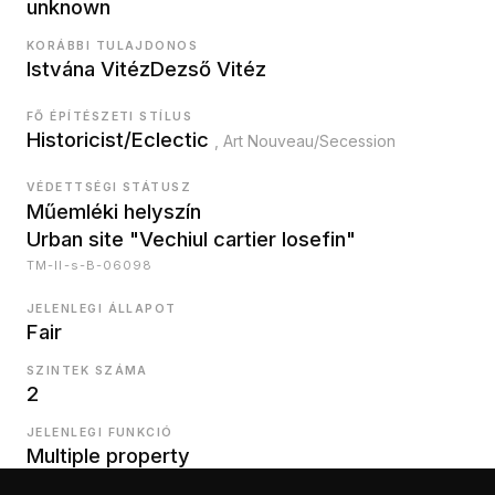
unknown
KORÁBBI TULAJDONOS
Istvána Vitéz
Dezső Vitéz
FŐ ÉPÍTÉSZETI STÍLUS
Historicist/Eclectic
, Art Nouveau/Secession
VÉDETTSÉGI STÁTUSZ
Műemléki helyszín
Urban site "Vechiul cartier Iosefin"
TM-II-s-B-06098
JELENLEGI ÁLLAPOT
Fair
SZINTEK SZÁMA
2
JELENLEGI FUNKCIÓ
Multiple property