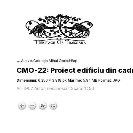
← Arhive
/
Colecția Mihai Opriș
/
Hărți
CMO-22: Proiect edificiu din cadr
Dimensiuni:
6,256 × 3,918 px
·
Mărime:
5.94 MB
·
Format:
JPG
An: 1907 Autor: necunoscut Scară: 1 : 50