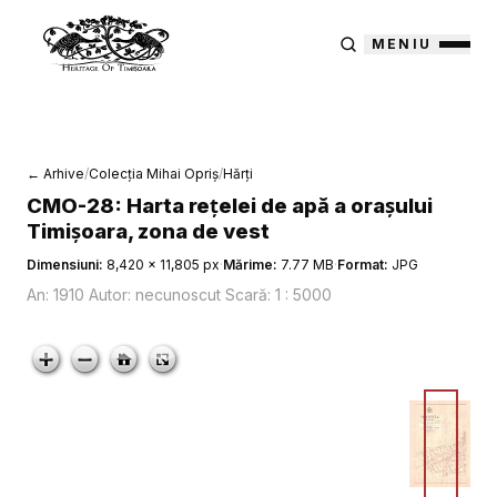
MENIU
← Arhive
/
Colecția Mihai Opriș
/
Hărți
CMO-28: Harta rețelei de apă a orașului
Timișoara, zona de vest
Dimensiuni:
8,420 × 11,805 px
·
Mărime:
7.77 MB
·
Format:
JPG
An: 1910 Autor: necunoscut Scară: 1 : 5000