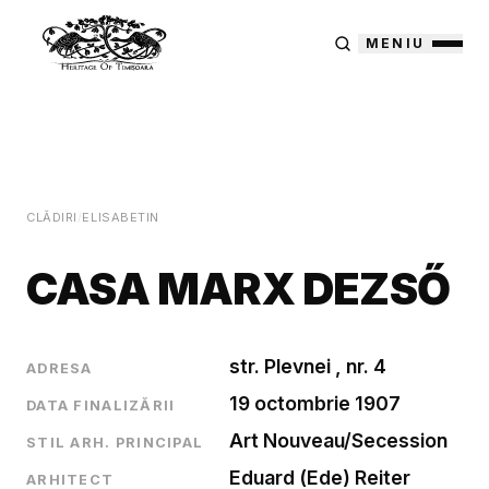
MENIU
CLĂDIRI
/
ELISABETIN
CASA MARX DEZSŐ
str. Plevnei , nr. 4
ADRESA
19 octombrie 1907
DATA FINALIZĂRII
Art Nouveau/Secession
STIL ARH. PRINCIPAL
Eduard (Ede) Reiter
ARHITECT