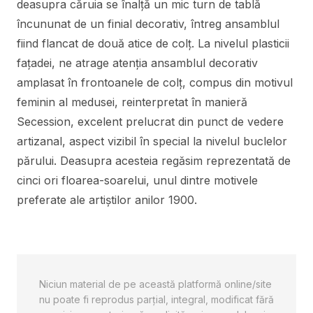
deasupra căruia se înalță un mic turn de tablă
încununat de un finial decorativ, întreg ansamblul
fiind flancat de două atice de colț. La nivelul plasticii
fațadei, ne atrage atenția ansamblul decorativ
amplasat în frontoanele de colț, compus din motivul
feminin al medusei, reinterpretat în manieră
Secession, excelent prelucrat din punct de vedere
artizanal, aspect vizibil în special la nivelul buclelor
părului. Deasupra acesteia regăsim reprezentată de
cinci ori floarea-soarelui, unul dintre motivele
preferate ale artiștilor anilor 1900.
Niciun material de pe această platformă online/site
nu poate fi reprodus parţial, integral, modificat fără