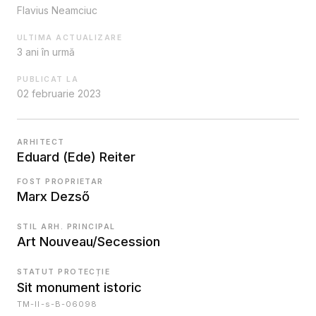
Flavius Neamciuc
ULTIMA ACTUALIZARE
3 ani în urmă
PUBLICAT LA
02 februarie 2023
ARHITECT
Eduard (Ede) Reiter
FOST PROPRIETAR
Marx Dezső
STIL ARH. PRINCIPAL
Art Nouveau/Secession
STATUT PROTECȚIE
Sit monument istoric
TM-II-s-B-06098