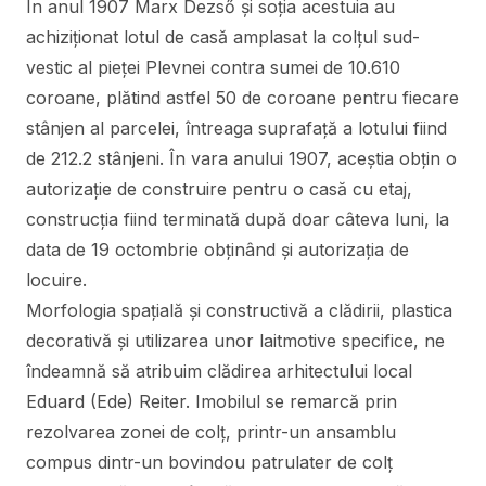
În anul 1907 Marx Dezső și soția acestuia au
achiziționat lotul de casă amplasat la colțul sud-
vestic al pieței Plevnei contra sumei de 10.610
coroane, plătind astfel 50 de coroane pentru fiecare
stânjen al parcelei, întreaga suprafață a lotului fiind
de 212.2 stânjeni. În vara anului 1907, aceștia obțin o
autorizație de construire pentru o casă cu etaj,
construcția fiind terminată după doar câteva luni, la
data de 19 octombrie obținând și autorizația de
locuire.
Morfologia spațială și constructivă a clădirii, plastica
decorativă și utilizarea unor laitmotive specifice, ne
îndeamnă să atribuim clădirea arhitectului local
Eduard (Ede) Reiter. Imobilul se remarcă prin
rezolvarea zonei de colț, printr-un ansamblu
compus dintr-un bovindou patrulater de colț