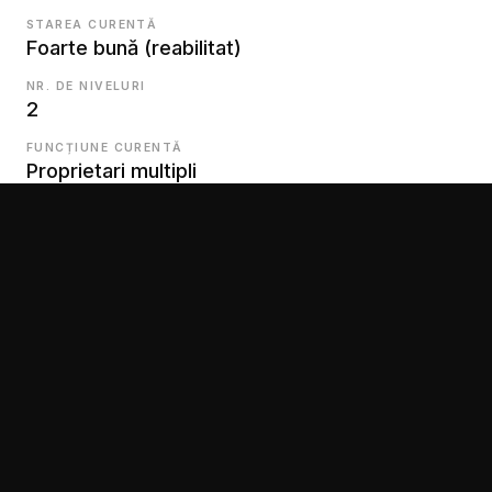
STAREA CURENTĂ
Foarte bună (reabilitat)
NR. DE NIVELURI
2
FUNCȚIUNE CURENTĂ
Proprietari multipli