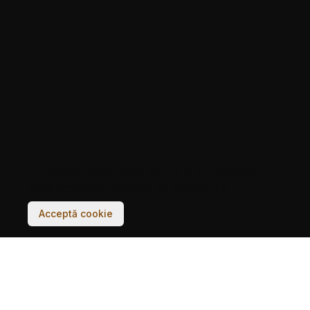
Experiența ta pe acest site va fi îmbunătățită
dacă acceptați folosirea de cookie-uri.
Acceptă cookie