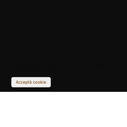
Experiența ta pe acest site va fi îmbunătățită
dacă acceptați folosirea de cookie-uri.
Acceptă cookie