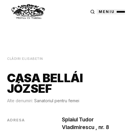
MENIU
CLĂDIRI
/
ELISABETIN
CASA BELLÁI
JÓZSEF
Alte denumiri:
Sanatoriul pentru femei
Splaiul Tudor
ADRESA
Vladimirescu , nr. 8