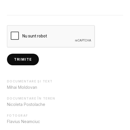
TRIMITE
DOCUMENTARE ȘI TEXT
Mihai Moldovan
DOCUMENTARE ÎN TEREN
Nicoleta Postolache
FOTOGRAF
Flavius Neamciuc