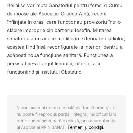
Bellái se vor muta Sanatoriul pentru femei și Cursul
de moașe ale Asociației Crucea Albă, recent
înființate în oraș, care funcționau provizoriu într-o
clădire improprie din cartierul Iosefin. Mutarea
sanatoriului nu aduce modificări exterioare clădirilor,
acestea fiind însă reconfigurate la interior, pentru a
adăposti noua funcțiune sanitară. Funcțiunea a
persistat de-a lungul timpului, ulterior aici
funcționând și Institutul Obstetric.
Niciun material de pe această platformă online/site
nu poate fi reprodus parţial, integral, modificat fără
permisiunea anterioară explicită, prin acordul scris
al Asociaţiei PRIN BANAT.
Termeni și condiții
.