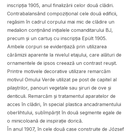
inscripția 1905, anul finalizării celor două clădiri.
Contrabalansând compozițional cele două edificii,
regăsim în cadrul corpului mai mic de clădire un
medalion conținând inițialele comanditarului BJ,
precum și un cartuș cu inscripția Epült 1905.
Ambele corpuri se evidențiază prin utilizarea
cărămizii aparente la nivelul etajului, care alături de
ornamentele de ipsos creează un contrast reușit.
Printre motivele decorative utilizare remarcăm
motivul Omului Verde utilizat pe post de capitel al
pilaștrilor, panouri vegetale sau șiruri de ove și
denticuli. Remarcăm și tratamentul aparatelor de
acces în clădiri, în special plastica ancadramentului
oberlihtului, subîmpărțit în două segmente egale de
o minicoloană de inspirație dorică.
În anul 1907, în cele două case construite de József