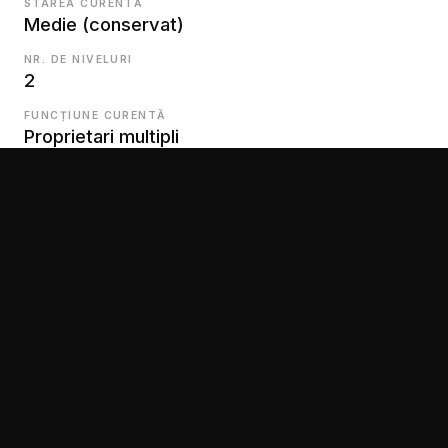
STAREA CURENTĂ
Medie (conservat)
NR. DE NIVELURI
2
FUNCȚIUNE CURENTĂ
Proprietari multipli