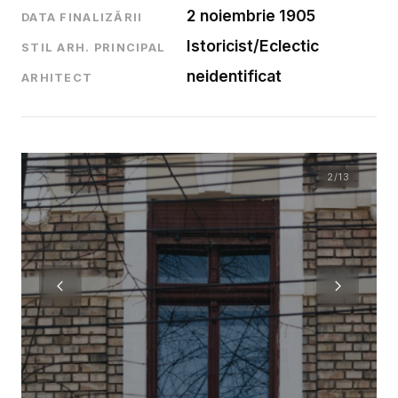
2 noiembrie 1905
DATA FINALIZĂRII
Istoricist/Eclectic
STIL ARH. PRINCIPAL
neidentificat
ARHITECT
2
/13