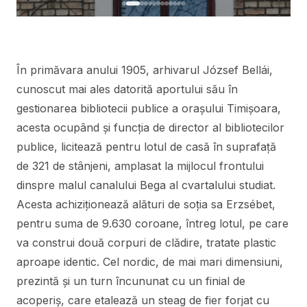
În primăvara anului 1905, arhivarul József Bellái,
cunoscut mai ales datorită aportului său în
gestionarea bibliotecii publice a orașului Timișoara,
acesta ocupând și funcția de director al bibliotecilor
publice, licitează pentru lotul de casă în suprafață
de 321 de stânjeni, amplasat la mijlocul frontului
dinspre malul canalului Bega al cvartalului studiat.
Acesta achiziționează alături de soția sa Erzsébet,
pentru suma de 9.630 coroane, întreg lotul, pe care
va construi două corpuri de clădire, tratate plastic
aproape identic. Cel nordic, de mai mari dimensiuni,
prezintă și un turn încununat cu un finial de
acoperiș, care etalează un steag de fier forjat cu