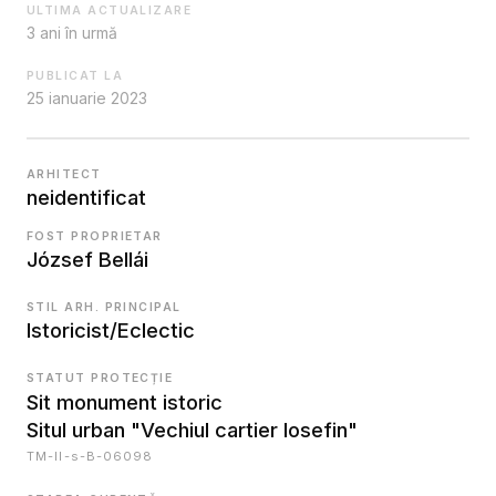
ULTIMA ACTUALIZARE
3 ani în urmă
PUBLICAT LA
25 ianuarie 2023
ARHITECT
neidentificat
FOST PROPRIETAR
József Bellái
STIL ARH. PRINCIPAL
Istoricist/Eclectic
STATUT PROTECȚIE
Sit monument istoric
Situl urban "Vechiul cartier Iosefin"
TM-II-s-B-06098