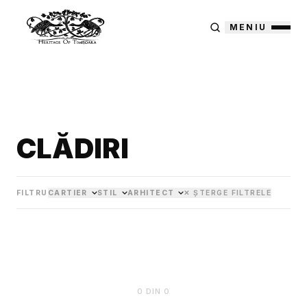
MENIU
CLĂDIRI
FILTRU
CARTIER
STIL
ARHITECT
✕ ȘTERGE FILTRELE
0
DIN
0