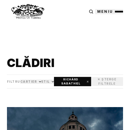
MENIU
CLĂDIRI
✕ ȘTERGE
RICHÁRD
×
FILTRU
CARTIER
STIL
SABATHIEL
FILTRELE