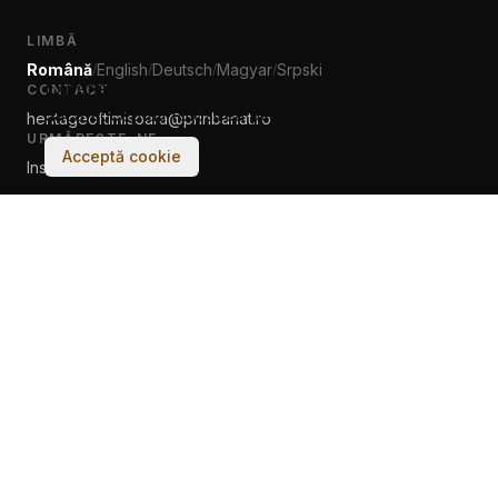
LIMBĂ
Română
English
Deutsch
Magyar
Srpski
/
/
/
/
Experiența ta pe acest site va fi îmbunătățită
CONTACT
dacă acceptați folosirea de cookie-uri.
heritageoftimisoara@prinbanat.ro
URMĂREȘTE-NE
Acceptă cookie
Instagram
Facebook
© 2017–2026 Asociația PRIN BANAT. Toate drepturile rezervate.
Făcut cu
♡
de oameni & AI la Tech Cultura Banat Ltd.
Termeni și condiții
Despre Cookieuri
← classic