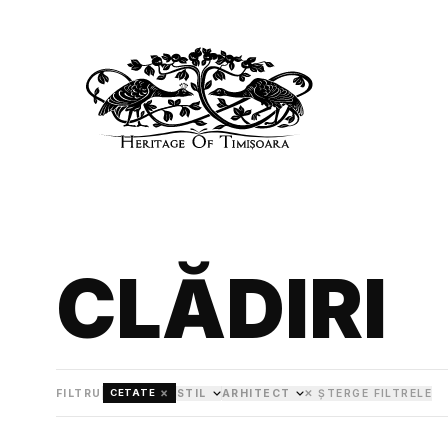
CLĂDIRI
×
FILTRU
STIL
ARHITECT
✕ ȘTERGE FILTRELE
CETATE