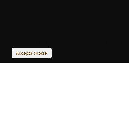
Experiența ta pe acest site va fi îmbunătățită dacă acc
Acceptă cookie
CLĂDIRI
POVEȘTI
CĂRȚI POȘTALE
CARTIERE
ARHIVE