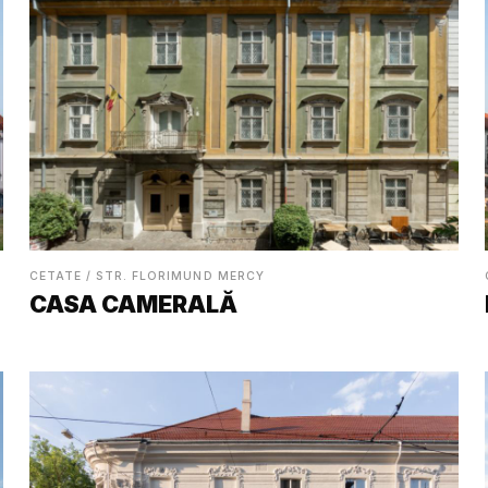
CETATE / STR. FLORIMUND MERCY
CASA CAMERALĂ