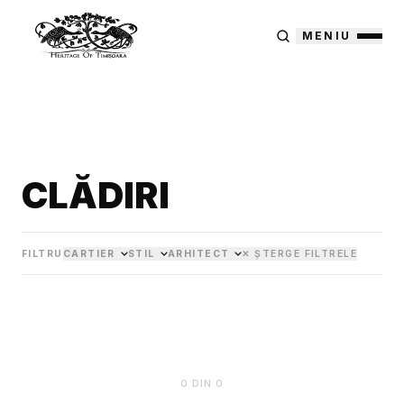
MENIU
CLĂDIRI
FILTRU
CARTIER
STIL
ARHITECT
✕ ȘTERGE FILTRELE
0
DIN
0