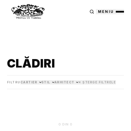
MENIU
CLĂDIRI
FILTRU
CARTIER
STIL
ARHITECT
✕ ȘTERGE FILTRELE
0
DIN
0