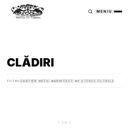
MENIU
CLĂDIRI
FILTRU
CARTIER
STIL
ARHITECT
✕ ȘTERGE FILTRELE
0
DIN
0