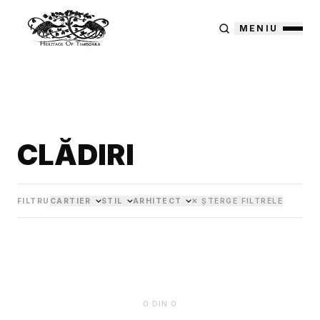
MENIU
CLĂDIRI
FILTRU
CARTIER
STIL
ARHITECT
✕ ȘTERGE FILTRELE
0
DIN
0