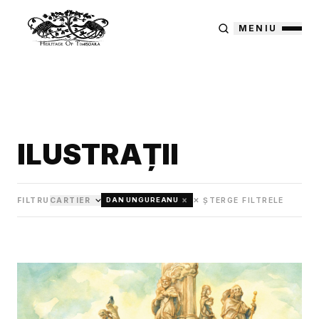
MENIU
ILUSTRAȚII
×
FILTRU
CARTIER
✕ ȘTERGE FILTRELE
DAN UNGUREANU