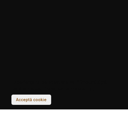
Experiența ta pe acest site va fi îmbunătățită
dacă acceptați folosirea de cookie-uri.
Acceptă cookie