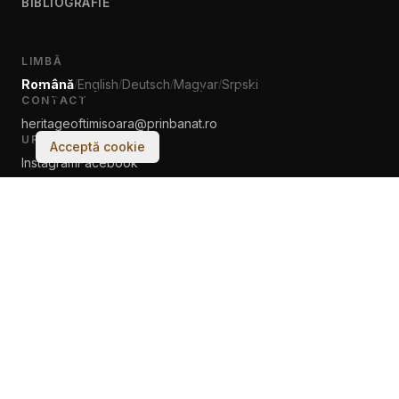
BIBLIOGRAFIE
LIMBĂ
Română
English
Deutsch
Magyar
Srpski
/
/
/
/
Experiența ta pe acest site va fi îmbunătățită
CONTACT
dacă acceptați folosirea de cookie-uri.
heritageoftimisoara@prinbanat.ro
URMĂREȘTE-NE
Acceptă cookie
Instagram
Facebook
© 2017–2026 Asociația PRIN BANAT. Toate drepturile rezervate.
Făcut cu
♡
de oameni & AI la Tech Cultura Banat Ltd.
Termeni și condiții
Despre Cookieuri
← classic