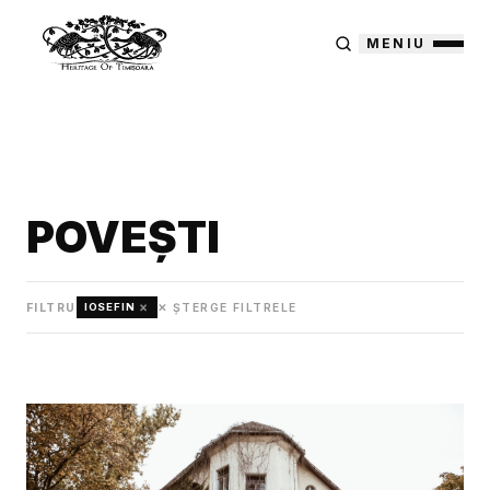
MENIU
POVEȘTI
×
FILTRU
✕ ȘTERGE FILTRELE
IOSEFIN