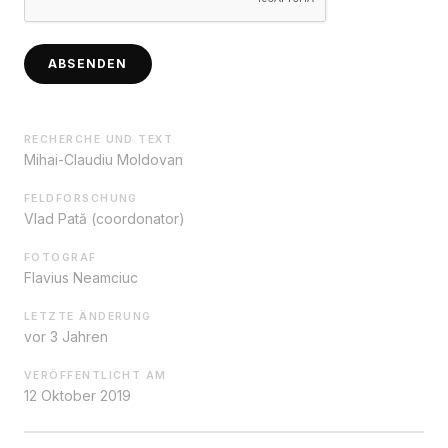
ABSENDEN
RECHERCHE UND TEXT
Mihai-Claudiu Moldovan
FELDFORSCHUNG
Vlad Pată (coordonator)
FOTOGRAF
Flavius Neamciuc
LETZTE ÄNDERUNG
vor 3 Jahren
VERÖFFENTLICHT AM
12 Oktober 2019