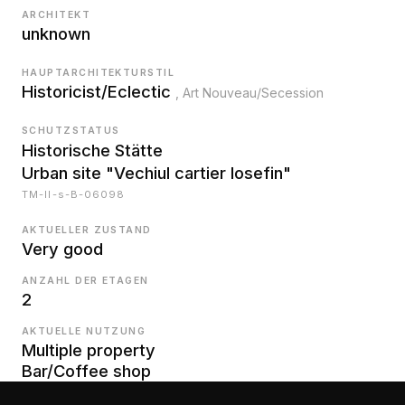
ARCHITEKT
unknown
HAUPTARCHITEKTURSTIL
Historicist/Eclectic
, Art Nouveau/Secession
SCHUTZSTATUS
Historische Stätte
Urban site "Vechiul cartier Iosefin"
TM-II-s-B-06098
AKTUELLER ZUSTAND
Very good
ANZAHL DER ETAGEN
2
AKTUELLE NUTZUNG
Multiple property
Bar/Coffee shop