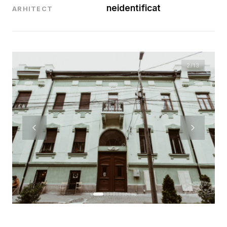
neidentificat
ARHITECT
2
/13