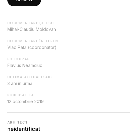
DOCUMENTARE ȘI TEXT
Mihai-Claudiu Moldovan
DOCUMENTARE ÎN TEREN
Vlad Pată (coordonator)
FOTOGRAF
Flavius Neamciuc
ULTIMA ACTUALIZARE
3 ani în urmă
PUBLICAT LA
12 octombrie 2019
ARHITECT
neidentificat