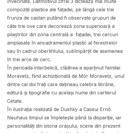
învecinate. Laitmotivul cifrei 3 dictează mai multe
compoziții plastice ale fațadei, pe lângă cele trei
frunze de castan putând fi observate grupuri de
câte trei ove care decorează zona superioară a
pilaștrilor din zona centrală a fațadei, trei cercuri
amplasate în ancadramentul plastic al ferestrelor
sau în cadrul oberlihtului, subîmpărțit de asemenea
în trei arce de cerc.
În perioada interbelică, clădirea a aparținut familiei
Moravetz, fiind achiziționată de Mór Moravetz, unul
dintre cei doi frați care dețineau celebra librărie,
editură și tipografie cu același nume din cartierul
Cetate.
În ilustrația realizată de Dushky a Caseui Ernő
Neuhaus timpul se împletește până la dispariție, iar
personalități din istoria orașului, scene din prezent