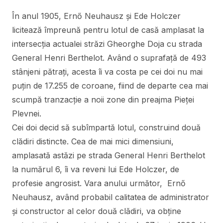
În anul 1905, Ernő Neuhausz și Ede Holczer
licitează împreună pentru lotul de casă amplasat la
intersecția actualei străzi Gheorghe Doja cu strada
General Henri Berthelot. Având o suprafață de 493
stânjeni pătrați, acesta îi va costa pe cei doi nu mai
puțin de 17.255 de coroane, fiind de departe cea mai
scumpă tranzacție a noii zone din preajma Pieței
Plevnei.
Cei doi decid să subîmpartă lotul, construind două
clădiri distincte. Cea de mai mici dimensiuni,
amplasată astăzi pe strada General Henri Berthelot
la numărul 6, îi va reveni lui Ede Holczer, de
profesie angrosist. Vara anului următor, Ernő
Neuhausz, având probabil calitatea de administrator
și constructor al celor două clădiri, va obține