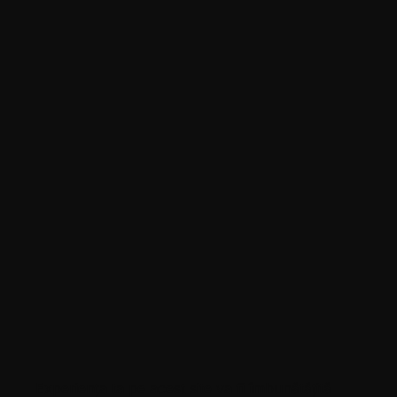
Experiența ta pe acest site va fi îmbunătățită