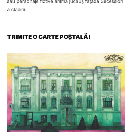
sau personaje fictive animă jucăuș fațada Secession
a clădirii.
TRIMITE O CARTE POȘTALĂ!