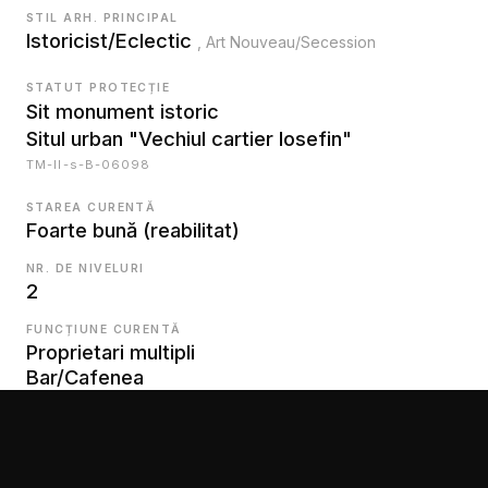
STIL ARH. PRINCIPAL
Istoricist/Eclectic
, Art Nouveau/Secession
STATUT PROTECȚIE
Sit monument istoric
Situl urban "Vechiul cartier Iosefin"
TM-II-s-B-06098
STAREA CURENTĂ
Foarte bună (reabilitat)
NR. DE NIVELURI
2
FUNCȚIUNE CURENTĂ
Proprietari multipli
Bar/Cafenea