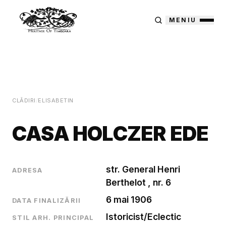
MENIU
CLĂDIRI
/
ELISABETIN
CASA HOLCZER EDE
str. General Henri
ADRESA
Berthelot , nr. 6
6 mai 1906
DATA FINALIZĂRII
Istoricist/Eclectic
STIL ARH. PRINCIPAL