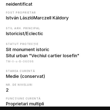
neidentificat
FOST PROPRIETAR
István László
Marczell Káldory
STIL ARH. PRINCIPAL
Istoricist/Eclectic
STATUT PROTECȚIE
Sit monument istoric
Situl urban "Vechiul cartier Iosefin"
TM-II-s-B-06098
STAREA CURENTĂ
Medie (conservat)
NR. DE NIVELURI
2
FUNCȚIUNE CURENTĂ
Proprietari multipli