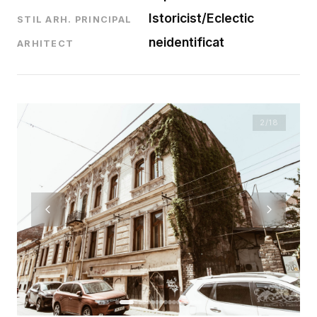
Istoricist/Eclectic
STIL ARH. PRINCIPAL
neidentificat
ARHITECT
2
/18