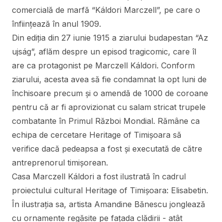
comercială de marfă “Káldori Marczell”, pe care o
înființează în anul 1909.
Din ediția din 27 iunie 1915 a ziarului budapestan “Az
ujság”, aflăm despre un episod tragicomic, care îl
are ca protagonist pe Marczell Káldori. Conform
ziarului, acesta avea să fie condamnat la opt luni de
închisoare precum și o amendă de 1000 de coroane
pentru că ar fi aprovizionat cu salam stricat trupele
combatante în Primul Război Mondial. Rămâne ca
echipa de cercetare Heritage of Timișoara să
verifice dacă pedeapsa a fost și executată de către
antreprenorul timișorean.
Casa Marczell Káldori a fost ilustrată în cadrul
proiectului cultural Heritage of Timișoara: Elisabetin.
În ilustrația sa, artista Amandine Bănescu jonglează
cu ornamente regăsite pe fațada clădirii - atât