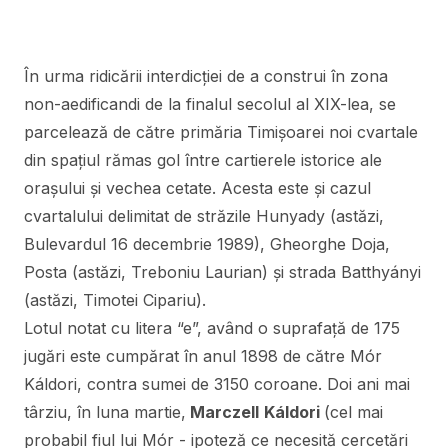
În urma ridicării interdicției de a construi în zona
non-aedificandi de la finalul secolul al XIX-lea, se
parcelează de către primăria Timișoarei noi cvartale
din spațiul rămas gol între cartierele istorice ale
orașului și vechea cetate. Acesta este și cazul
cvartalului delimitat de străzile Hunyady (astăzi,
Bulevardul 16 decembrie 1989), Gheorghe Doja,
Posta (astăzi, Treboniu Laurian) și strada Batthyányi
(astăzi, Timotei Cipariu).
Lotul notat cu litera “e”, având o suprafață de 175
jugări este cumpărat în anul 1898 de către Mór
Káldori, contra sumei de 3150 coroane. Doi ani mai
târziu, în luna martie,
Marczell
Káldori
(cel mai
probabil fiul lui Mór - ipoteză ce necesită cercetări