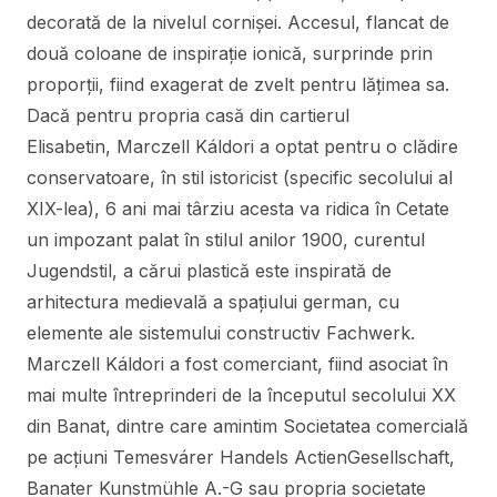
decorată de la nivelul cornișei. Accesul, flancat de
două coloane de inspirație ionică, surprinde prin
proporții, fiind exagerat de zvelt pentru lățimea sa.
Dacă pentru propria casă din cartierul
Elisabetin, Marczell Káldori a optat pentru o clădire
conservatoare, în stil istoricist (specific secolului al
XIX-lea), 6 ani mai târziu acesta va ridica în Cetate
un impozant palat în stilul anilor 1900, curentul
Jugendstil, a cărui plastică este inspirată de
arhitectura medievală a spațiului german, cu
elemente ale sistemului constructiv Fachwerk.
Marczell Káldori a fost comerciant, fiind asociat în
mai multe întreprinderi de la începutul secolului XX
din Banat, dintre care amintim Societatea comercială
pe acțiuni Temesvárer Handels ActienGesellschaft,
Banater Kunstmühle A.-G sau propria societate