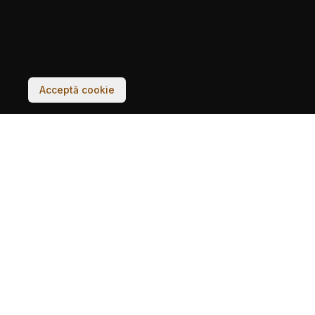
Experiența ta pe acest site va fi îmbunătățită
dacă acceptați folosirea de cookie-uri.
Acceptă cookie