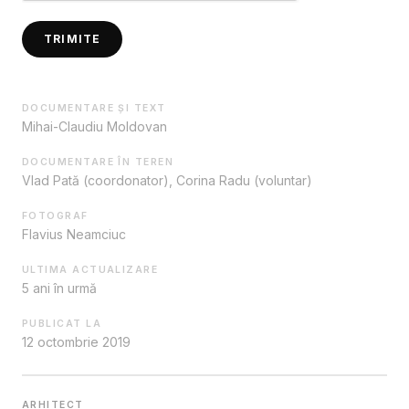
TRIMITE
DOCUMENTARE ȘI TEXT
Mihai-Claudiu Moldovan
DOCUMENTARE ÎN TEREN
Vlad Pată (coordonator), Corina Radu (voluntar)
FOTOGRAF
Flavius Neamciuc
ULTIMA ACTUALIZARE
5 ani în urmă
PUBLICAT LA
12 octombrie 2019
ARHITECT