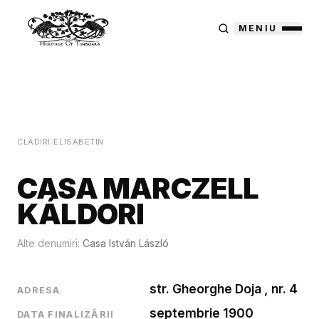
MENIU
CLĂDIRI
/
ELISABETIN
CASA MARCZELL
KÁLDORI
Alte denumiri:
Casa István László
str. Gheorghe Doja , nr. 4
ADRESA
septembrie 1900
DATA FINALIZĂRII