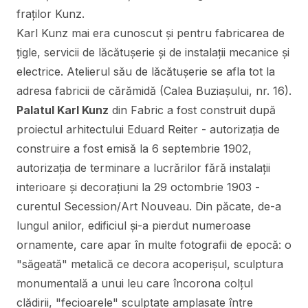
fraţilor Kunz.
Karl Kunz mai era cunoscut şi pentru fabricarea de
ţigle, servicii de lăcătuşerie şi de instalaţii mecanice şi
electrice. Atelierul său de lăcătuşerie se afla tot la
adresa fabricii de cărămidă (Calea Buziaşului, nr. 16).
Palatul Karl Kunz
din Fabric a fost construit după
proiectul arhitectului Eduard Reiter - autorizația de
construire a fost emisă la 6 septembrie 1902,
autorizația de terminare a lucrărilor fără instalații
interioare și decorațiuni la 29 octombrie 1903 -
curentul Secession/Art Nouveau. Din păcate, de-a
lungul anilor, edificiul şi-a pierdut numeroase
ornamente, care apar în multe fotografii de epocă: o
"săgeată" metalică ce decora acoperişul, sculptura
monumentală a unui leu care încorona colţul
clădirii, "fecioarele" sculptate amplasate între