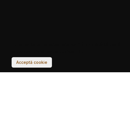
Experiența ta pe acest site va fi îmbunătățită dacă
acceptați folosirea de cookie-uri.
Acceptă cookie