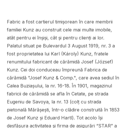
Fabric a fost cartierul timişorean în care membrii
familiei Kunz au construit cele mai multe imobile,
atât pentru ei înşişi, cât şi pentru clienţi ai lor.
Palatul situat pe Bulevardul 3 August 1919, nr. 3 a
fost proprietatea lui Karl (Károly) Kunz, fratele
renumitului fabricant de cărămidă Josef (József)
Kunz. Cei doi conduceau împreună Fabrica de
cărămidă "Josef Kunz & Comp.", care avea sediul în
Calea Buziaşului, la nr. 16-18. În 1901, magazinul
fabricii de cărămidă se afla în Cetate, pe strada
Eugeniu de Savoya, la nr. 13 (colţ cu strada
pietonală Mărăşeşti, într-o clădire construită în 1853
de Josef Kunz şi Eduard Hartl). Tot acolo îşi
desfăşura activitatea şi firma de asigurări “STAR” a