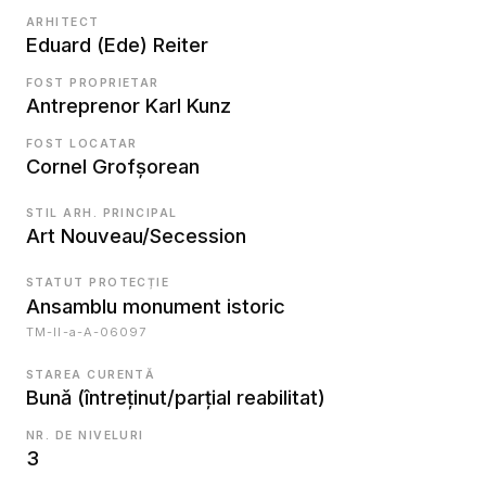
ARHITECT
Eduard (Ede) Reiter
FOST PROPRIETAR
Antreprenor Karl Kunz
FOST LOCATAR
Cornel Grofşorean
STIL ARH. PRINCIPAL
Art Nouveau/Secession
STATUT PROTECȚIE
Ansamblu monument istoric
TM-II-a-A-06097
STAREA CURENTĂ
Bună (întreținut/parțial reabilitat)
NR. DE NIVELURI
3