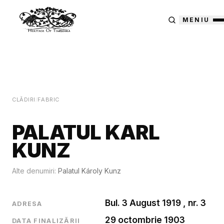
MENIU
CLĂDIRI
/
FABRIC
PALATUL KARL
KUNZ
Alte denumiri:
Palatul Károly Kunz
Bul. 3 August 1919 , nr. 3
ADRESA
29 octombrie 1903
DATA FINALIZĂRII