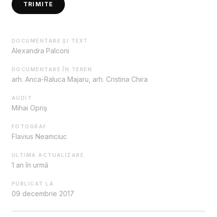
TRIMITE
DOCUMENTARE ȘI TEXT
Alexandra Palconi
DOCUMENTARE ÎN TEREN
arh. Anca-Raluca Majaru, arh. Cristina Chira
AUDIT
Mihai Opriș
FOTOGRAF
Flavius Neamciuc
ULTIMA ACTUALIZARE
1 an în urmă
PUBLICAT LA
09 decembrie 2017