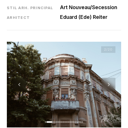
Art Nouveau/Secession
STIL ARH. PRINCIPAL
Eduard (Ede) Reiter
ARHITECT
2
/20