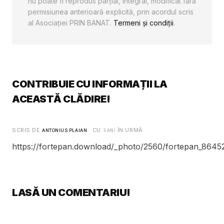
nu poate fi reprodus parţial, integral, modificat fără
permisiunea anterioară explicită, prin acordul scris
al Asociaţiei PRIN BANAT.
Termeni și condiții
.
CONTRIBUIE CU INFORMAȚII LA
ACEASTĂ CLĂDIRE!
SCRIS DE
· CU
ÎN URMĂ
ANTONIUS PLAIAN
3 ANI
https://fortepan.download/_photo/2560/fortepan_86452
LASĂ UN COMENTARIU!