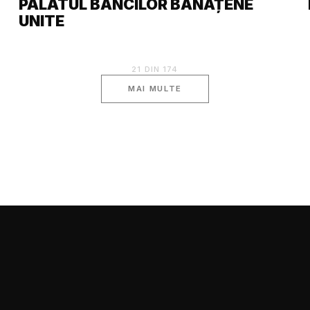
PALATUL BĂNCILOR BĂNĂȚENE
UNITE
21
DIN
174
MAI MULTE