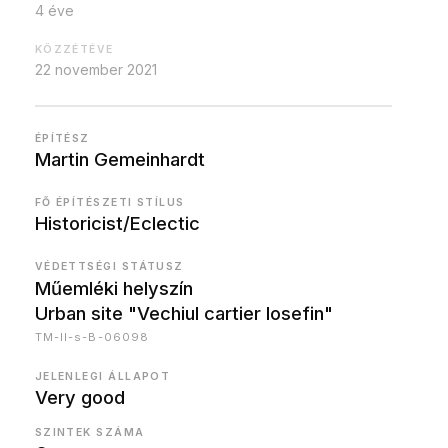
4 éve
KÖZZÉTÉVE
22 november 2021
ÉPÍTÉSZ
Martin Gemeinhardt
FŐ ÉPÍTÉSZETI STÍLUS
Historicist/Eclectic
VÉDETTSÉGI STÁTUSZ
Műemléki helyszín
Urban site "Vechiul cartier Iosefin"
TM-II-s-B-06098
JELENLEGI ÁLLAPOT
Very good
SZINTEK SZÁMA