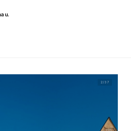
a u.
2
/37