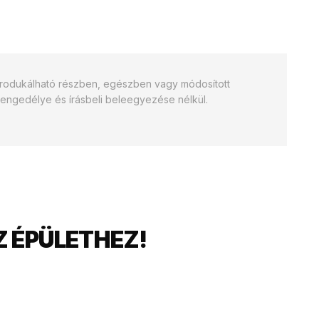
produkálható részben, egészben vagy módosított
 engedélye és írásbeli beleegyezése nélkül.
Z ÉPÜLETHEZ!