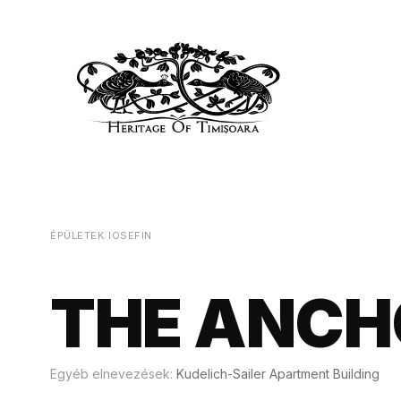
ÉPÜLETEK
/
IOSEFIN
THE ANCH
Egyéb elnevezések:
Kudelich-Sailer Apartment Building