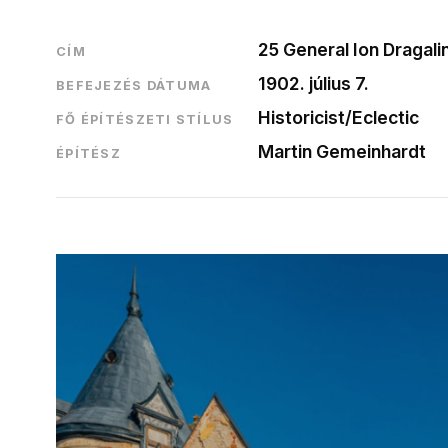
25 General Ion Dragalin
CÍM
1902. július 7.
BEFEJEZÉS DÁTUMA
Historicist/Eclectic
FŐ ÉPÍTÉSZETI STÍLUS
Martin Gemeinhardt
ÉPÍTÉSZ