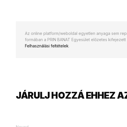
Az online platform/weboldal egyetlen anyaga sem re
formában a PRIN BANAT Egyesület előzetes kifejezett
Felhasználási feltételek
.
JÁRULJ HOZZÁ EHHEZ A