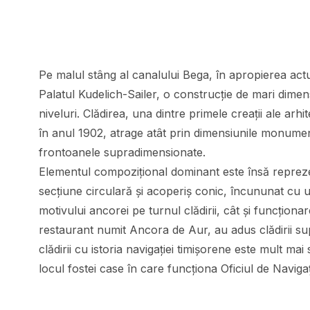
Pe malul stâng al canalului Bega, în apropierea act
Palatul Kudelich-Sailer, o construcție de mari dime
niveluri. Clădirea, una dintre primele creații ale arh
în anul 1902, atrage atât prin dimensiunile monument
frontoanele supradimensionate.
Elementul compozițional dominant este însă reprezent
secțiune circulară și acoperiș conic, încununat cu un
motivului ancorei pe turnul clădirii, cât și funcționa
restaurant numit Ancora de Aur, au adus clădirii s
clădirii cu istoria navigației timișorene este mult mai
locul fostei case în care funcționa Oficiul de Naviga