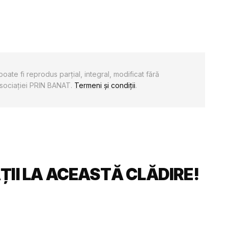
oate fi reprodus parţial, integral, modificat fără
 Asociaţiei PRIN BANAT.
Termeni și condiții
.
II LA ACEASTĂ CLĂDIRE!