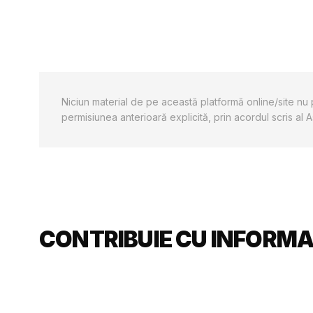
Niciun material de pe această platformă online/site nu p
permisiunea anterioară explicită, prin acordul scris al
CONTRIBUIE CU INFORMAȚ