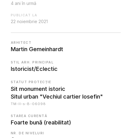
4 ani în urmă
PUBLICAT LA
22 noiembrie 2021
ARHITECT
Martin Gemeinhardt
STIL ARH. PRINCIPAL
Istoricist/Eclectic
STATUT PROTECȚIE
Sit monument istoric
Situl urban "Vechiul cartier Iosefin"
TM-II-s-B-06098
STAREA CURENTĂ
Foarte bună (reabilitat)
NR. DE NIVELURI