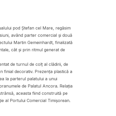
ualului pod Ștefan cel Mare, regăsim
nsiuni, având parter comercial și două
itectului Martin Gemeinhardt, finalizată
ale, cât și prin ritmul generat de
at de turnul de colț al clădirii, de
 finial decorativ. Prezența plastică a
rea la parterul palatului a unui
upranumele de Palatul Ancora. Relația
 strânsă, aceasta fiind construită pe
ție al Portului Comercial Timișorean.