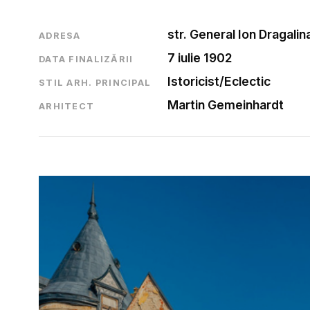
str. General Ion Dragalina
ADRESA
7 iulie 1902
DATA FINALIZĂRII
Istoricist/Eclectic
STIL ARH. PRINCIPAL
Martin Gemeinhardt
ARHITECT