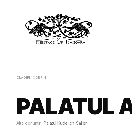
CLĂDIRI
/
IOSEFIN
PALATUL 
Alte denumiri:
Palatul Kudelich-Sailer