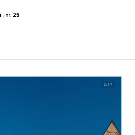
 , nr. 25
2
/37