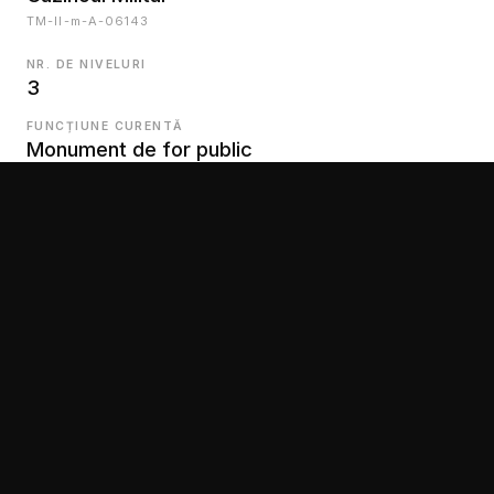
TM-II-m-A-06143
NR. DE NIVELURI
3
FUNCȚIUNE CURENTĂ
Monument de for public