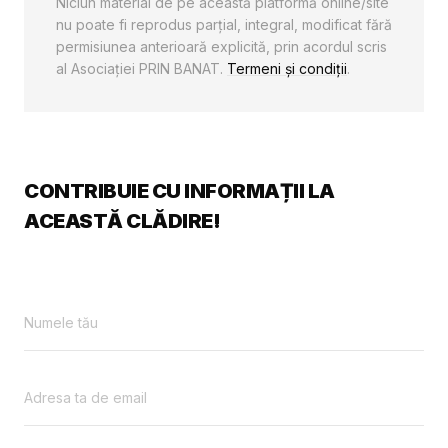
Niciun material de pe această platformă online/site
nu poate fi reprodus parţial, integral, modificat fără
permisiunea anterioară explicită, prin acordul scris
al Asociaţiei PRIN BANAT.
Termeni și condiții
.
CONTRIBUIE CU INFORMAȚII LA
ACEASTĂ CLĂDIRE!