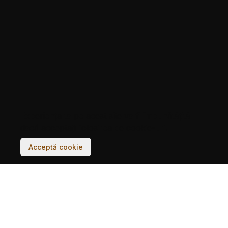
Experiența ta pe acest site va fi îmbunătățită
dacă acceptați folosirea de cookie-uri.
Acceptă cookie