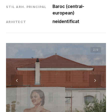
Baroc (central-
STIL ARH. PRINCIPAL
european)
neidentificat
ARHITECT
2
/9