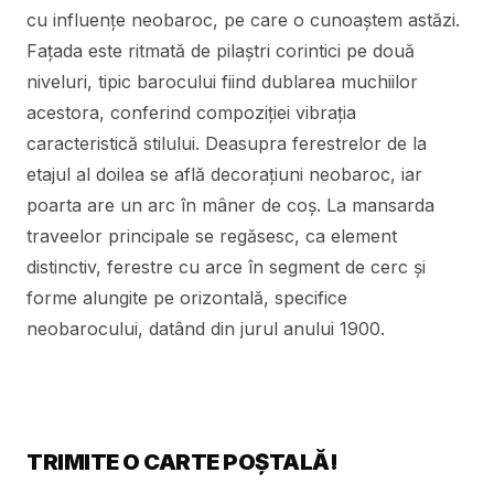
cu influențe neobaroc, pe care o cunoaștem astăzi.
Fațada este ritmată de pilaștri corintici pe două
niveluri, tipic barocului fiind dublarea muchiilor
acestora, conferind compoziției vibrația
caracteristică stilului. Deasupra ferestrelor de la
etajul al doilea se află decorațiuni neobaroc, iar
poarta are un arc în mâner de coș. La mansarda
traveelor principale se regăsesc, ca element
distinctiv, ferestre cu arce în segment de cerc și
forme alungite pe orizontală, specifice
neobarocului, datând din jurul anului 1900.
TRIMITE O CARTE POȘTALĂ!