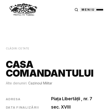
MENIU
CLĂDIRI
/
CETATE
CASA
COMANDANTULUI
Alte denumiri:
Cazinoul Militar
Piața Libertății , nr. 7
ADRESA
sec. XVIII
DATA FINALIZĂRII