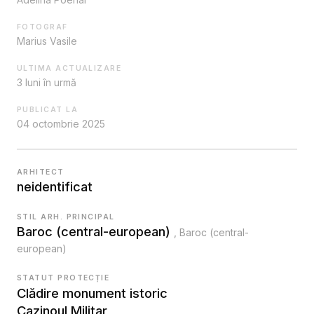
FOTOGRAF
Marius Vasile
ULTIMA ACTUALIZARE
3 luni în urmă
PUBLICAT LA
04 octombrie 2025
ARHITECT
neidentificat
STIL ARH. PRINCIPAL
Baroc (central-european)
, Baroc (central-
european)
STATUT PROTECȚIE
Clădire monument istoric
Cazinoul Militar