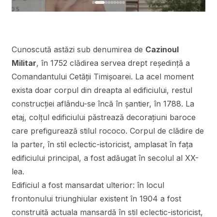
Cunoscută astăzi sub denumirea de
Cazinoul
Militar
, în 1752 clădirea servea drept reședință a
Comandantului Cetății Timișoarei. La acel moment
exista doar corpul din dreapta al edificiului, restul
construcției aflându-se încă în șantier, în 1788. La
etaj, colțul edificiului păstrează decorațiuni baroce
care prefigurează stilul rococo. Corpul de clădire de
la parter, în stil eclectic-istoricist, amplasat în fața
edificiului principal, a fost adăugat în secolul al XX-
lea.
Edificiul a fost mansardat ulterior: în locul
frontonului triunghiular existent în 1904 a fost
construită actuala mansardă în stil eclectic-istoricist,