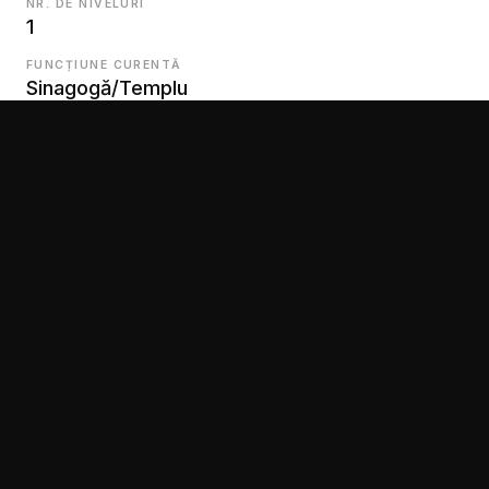
NR. DE NIVELURI
1
FUNCȚIUNE CURENTĂ
Sinagogă/Templu