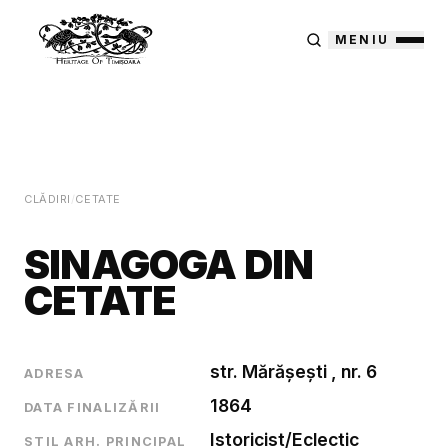
MENIU
CLĂDIRI
/
CETATE
SINAGOGA DIN
CETATE
str. Mărășești , nr. 6
ADRESA
1864
DATA FINALIZĂRII
Istoricist/Eclectic
STIL ARH. PRINCIPAL