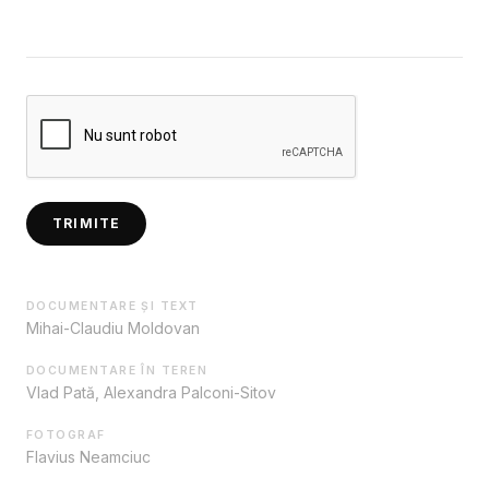
TRIMITE
DOCUMENTARE ȘI TEXT
Mihai-Claudiu Moldovan
DOCUMENTARE ÎN TEREN
Vlad Pată, Alexandra Palconi-Sitov
FOTOGRAF
Flavius Neamciuc