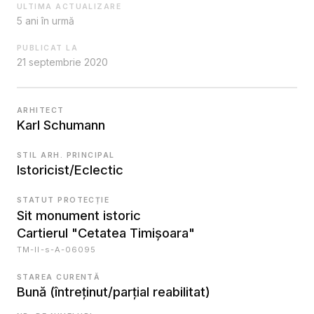
ULTIMA ACTUALIZARE
5 ani în urmă
PUBLICAT LA
21 septembrie 2020
ARHITECT
Karl Schumann
STIL ARH. PRINCIPAL
Istoricist/Eclectic
STATUT PROTECȚIE
Sit monument istoric
Cartierul "Cetatea Timișoara"
TM-II-s-A-06095
STAREA CURENTĂ
Bună (întreținut/parțial reabilitat)