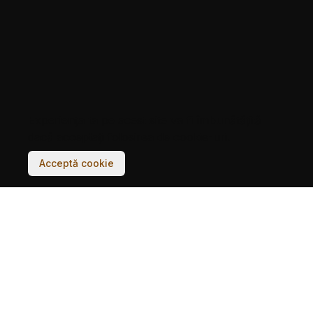
Experiența ta pe acest site va fi îmbunătățită
dacă acceptați folosirea de cookie-uri.
Acceptă cookie