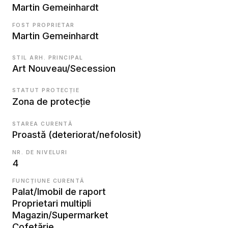
Martin Gemeinhardt
FOST PROPRIETAR
Martin Gemeinhardt
STIL ARH. PRINCIPAL
Art Nouveau/Secession
STATUT PROTECȚIE
Zona de protecție
STAREA CURENTĂ
Proastă (deteriorat/nefolosit)
NR. DE NIVELURI
4
FUNCȚIUNE CURENTĂ
Palat/Imobil de raport
Proprietari multipli
Magazin/Supermarket
Cofetărie