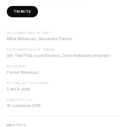
TRIMITE
DOCUMENTARE ȘI TEXT
Mihai Moldovan, Alexandra Palconi
DOCUMENTARE ÎN TEREN
arh. Vlad Pată (coordonator), Dora Andrașoni (voluntar)
FOTOGRAF
Flavius Neamciuc
ULTIMA ACTUALIZARE
5 ani în urmă
PUBLICAT LA
18 octombrie 2018
ARHITECT