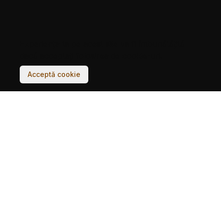
Experiența ta pe acest site va fi îmbunătățită
dacă acceptați folosirea de cookie-uri.
Acceptă cookie