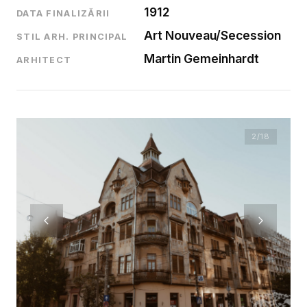
1912
DATA FINALIZĂRII
Art Nouveau/Secession
STIL ARH. PRINCIPAL
Martin Gemeinhardt
ARHITECT
2
/18