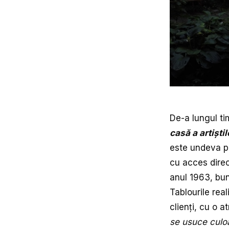
De-a lungul ti
casă a artiștil
este undeva pri
cu acces direc
anul 1963, buni
Tablourile rea
clienți, cu o 
se usuce culoa