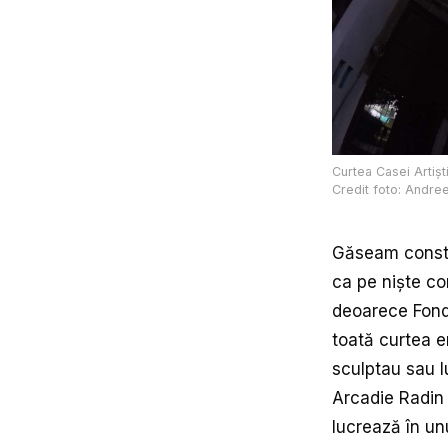
Curtea Casei Artiști
Credit foto: Andre
Găseam constan
ca pe niște com
deoarece Fondu
toată curtea e
sculptau sau lu
Arcadie Radin 
lucrează în unu