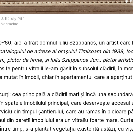
 & Károly Piffl
s Neamciuc
0-’80, aici a trăit domnul Iuliu Szappanos, un artist care l
atalogului de adrese al orașului Timișoara din 1938, loca
, pictor de firme, și Iuliu Szappanos Jun., pictor artisti
losite pentru vitralii le-am găsit în subsolul clădirii, în m
a mutat în imobil, chiar în apartamentul care a aparținut 
curți: cea principală a clădirii mari și încă una secundară
 în spatele imobilului principal, care deservește accesul 
rviciu din timpul șantierului, care au rămas în picioare p
ul din pereții imobilului era un vitraliu foarte mare. Cur
între timp, s-a plantat vegetația existentă astăzi, cu viț