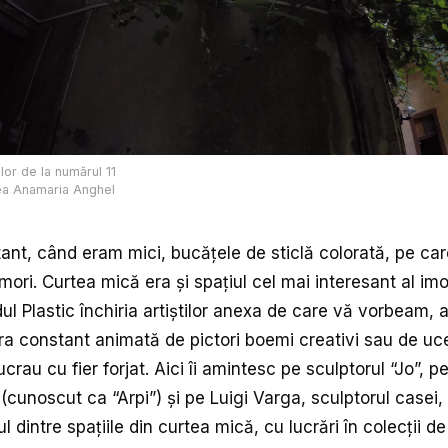
lor de la numărul 11
ea Anamaria Anghel
t, când eram mici, bucățele de sticlă colorată, pe car
ori. Curtea mică era și spațiul cel mai interesant al imob
l Plastic închiria artiștilor anexa de care vă vorbeam, a
ra constant animată de pictori boemi creativi sau de uc
crau cu fier forjat. Aici îi amintesc pe sculptorul “Jo”, pe
(cunoscut ca “Arpi”) și pe Luigi Varga, sculptorul casei,
l dintre spațiile din curtea mică, cu lucrări în colecţii de