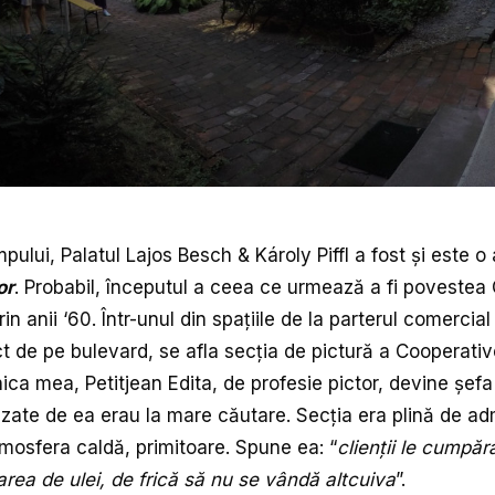
mpului,
Palatul Lajos Besch & Károly Piffl
a fost și este o
or
. Probabil, începutul a ceea ce urmează a fi povestea C
n anii ‘60. Într-unul din spațiile de la parterul comercial 
t de pe bulevard, se afla secţia de pictură a Cooperative
ca mea, Petitjean Edita, de profesie pictor, devine șefa 
lizate de ea erau la mare căutare. Secția era plină de adm
atmosfera caldă, primitoare. Spune ea: “
clienții le cumpăr
rea de ulei, de frică să nu se vândă altcuiva
”.