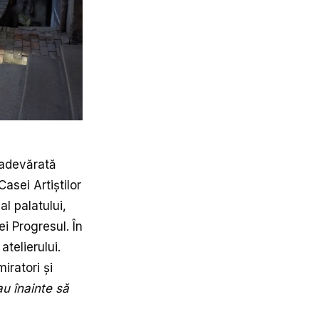
 adevărată
asei Artiștilor
al palatului,
i Progresul. În
atelierului.
iratori și
au înainte să