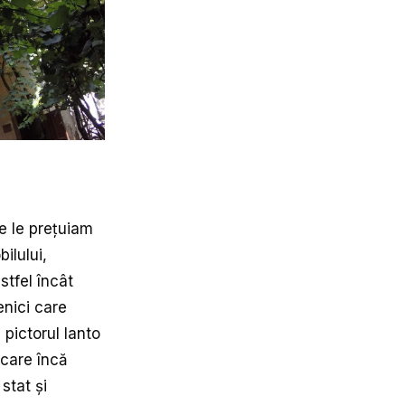
e le prețuiam
ilului,
stfel încât
enici care
 pictorul Ianto
 care încă
 stat şi