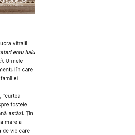
ucra vitralii
tari erau Iuliu
c
). Urmele
omentul în care
familiei
, “curtea
spre fostele
ână astăzi. Țin
tea mare a
a de vie care