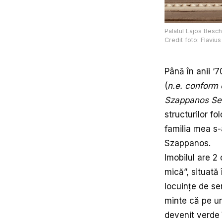
Palatul Lajos Besch
Credit foto: Flaviu
Până în anii ‘7
(
n.e. conform c
Szappanos Sen.
structurilor fo
familia mea s-
Szappanos.
Imobilul are 2 
mică”, situată
locuințe de se
minte că pe un
devenit verde 