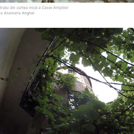
itraliu din curtea mică a Casei Artiștilor
ea Anamaria Anghel