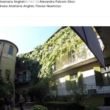
Anamaria Anghel
Alexandra Palconi-Sitov
EDITAT DE
reea Anamaria Anghel, Flavius Neamciuc