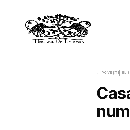
← POVEȘTI
ELI
Casa
numă