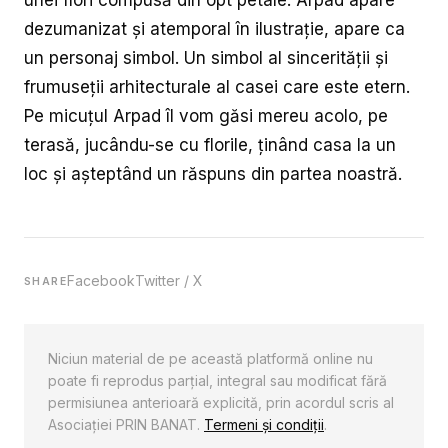
unei flori compusă din opt petale. Arpad apare
dezumanizat și atemporal în ilustrație, apare ca
un personaj simbol. Un simbol al sincerității și
frumuseții arhitecturale al casei care este etern.
Pe micuțul Arpad îl vom găsi mereu acolo, pe
terasă, jucându-se cu florile, ținând casa la un
loc și așteptând un răspuns din partea noastră.
Facebook
Twitter / X
SHARE
Niciun material de pe această platformă online nu
poate fi reprodus parţial, integral sau modificat fără
permisiunea anterioară explicită, prin acordul scris al
Asociaţiei PRIN BANAT.
Termeni și condiții
.