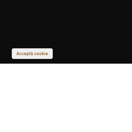
Experiența ta pe acest site va fi îmbunătățită
dacă acceptați folosirea de cookie-uri.
Acceptă cookie