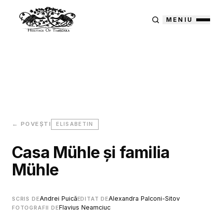
MENIU
← POVEȘTI
ELISABETIN
Casa Mühle şi familia
Mühle
Andrei Puică
Alexandra Palconi-Sitov
SCRIS DE
EDITAT DE
Flavius Neamciuc
FOTOGRAFII DE