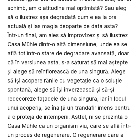
schimb, am o atitudine mai optimistă? Sau aleg
să o ilustrez așa degradată cum e ea la ora
actuală și las magia deoparte de data asta?
Într-un final, am ales să improvizez și să ilustrez
Casa Mühle dintr-o altă dimensiune, unde ea se
află tot într-o stare de degradare avansată, doar
că în versiunea asta, s-a săturat să mai aștepte
și alege să reînflorească de una singură. Alege
să își acopere rănile cu vegetație ca o soluție
spontană, alege să își înverzească și să-și
redecoreze fațadele de una singură, iar în locul
unui acoperiș, se înalță un trandafir imens pentru
a o proteja de intemperii. Astfel, ni se prezintă o
Casa Mühle ca un organism viu, care se află într-
un proces de regenerare. O regenerare care a