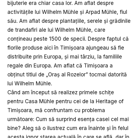
bijuterie era chiar casa lor. Am aflat despre
activitățile lui Wilhelm Mühle și Arpad Mühle, fiul
său. Am aflat despre plantațiile, serele și grădinile
de trandafiri ale lui Wilhelm Mühle, care
conțineau peste 1500 de specii. Despre faptul că
florile produse aici în Timișoara ajungeau să fie
distribuite prin Europa, și mai târziu, la familiile
regale din Europa. Am aflat că Timișoara a
obținut titlul de „Oraș al Rozelor” tocmai datorită
lui Wilhelm Mühle.
Când am început să realizez primele schițe
pentru Casa Mühle pentru cei de la Heritage of
Timișoara, mă confruntam cu problema
următoare: Cum să surprind esența casei cel mai
bine? Aleg să o ilustrez cum era înainte și în felul
acesta ignor starea actuală în care se află, dar în