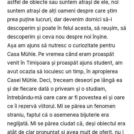
astfel de obiecte sau suntem atrași de ele, noi
suntem atrași de alți oameni despre care știm
prea puține lucruri, dar devenim dornici să-i
descoperim și poate în felul acesta, să reușim, să
descoperim și ceva nou despre noi înșine.
Așa am ajuns să nutresc o curiozitate pentru
Casa Mühle. Pe vremea când eram proaspăt
venit în Timișoara și proaspăt ajuns student, am
avut ocazia să locuiesc un timp, în apropierea
Casei Mühle. Deci, treceam deseori pe lângă ea
și de fiecare dată o priveam și o studiam,
întrebându-mă oare care ar fi povestea ei și oare
ce îi rezervă viitorul. Mi se părea un fenomen
straniu, faptul că o asemenea bijuterie era
neglijată. Mi se părea ciudat că, deși obiectul era
atât de clar pronunțat și avea mult de oferit, nu i