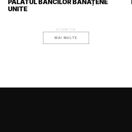
PALATUL BĂNCILOR BĂNĂȚENE
UNITE
21
DIN
174
MAI MULTE