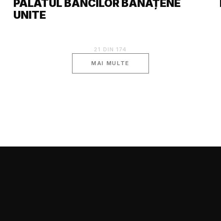
PALATUL BĂNCILOR BĂNĂȚENE
UNITE
21
DIN
174
MAI MULTE