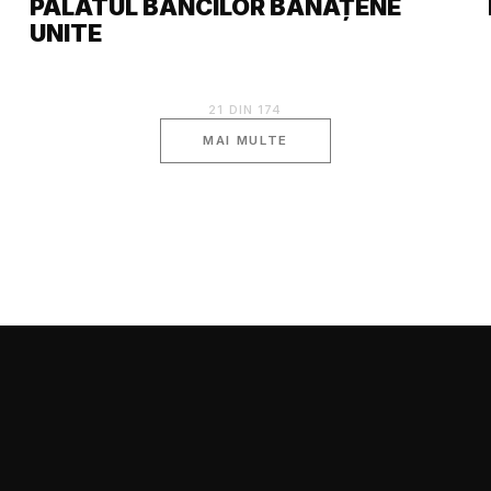
PALATUL BĂNCILOR BĂNĂȚENE
UNITE
21
DIN
174
MAI MULTE