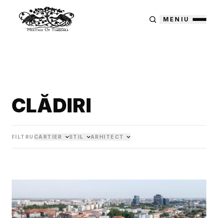
MENIU
CLĂDIRI
FILTRU
CARTIER
STIL
ARHITECT