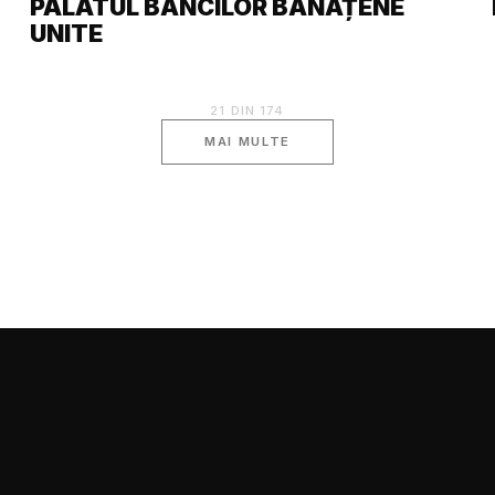
PALATUL BĂNCILOR BĂNĂȚENE
UNITE
21
DIN
174
MAI MULTE